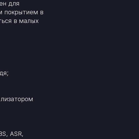
ен для
м покрытием в
ться в малых
дя;
илизатором
BS, ASR,