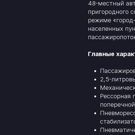
48-местный авт
пригородного с
режиме «город-
населенных пун
пассажиропото
Главные харак
Пассажиров
2,5-литров
Механическ
Рессорная 
поперечной
Пневморесс
стабилизат
Пневматиче