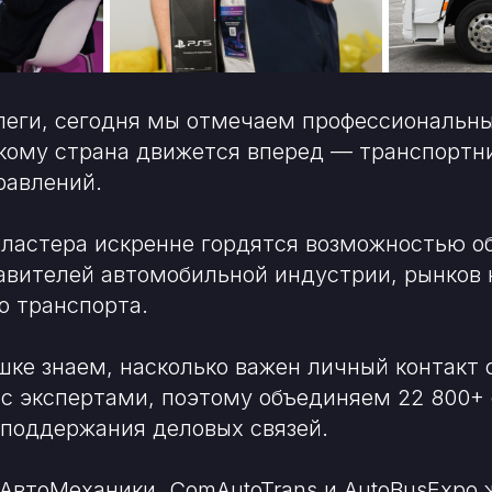
леги, сегодня мы отмечаем профессиональн
 кому страна движется вперед — транспортн
равлений.
ластера искренне гордятся возможностью о
авителей автомобильной индустрии, рынков
о транспорта.
ке знаем, насколько важен личный контакт 
с экспертами, поэтому объединяем 22 800+
 поддержания деловых связей.
АвтоМеханики, ComAutoTrans и AutoBusExpo