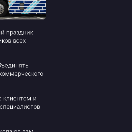
ый праздник
иков всех
бъединять
 коммерческого
с клиентом и
 специалистов
 желают вам