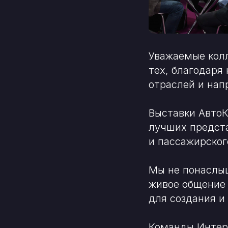
Уважаемые кол
тех, благодаря
отраслей и нап
Выставки АвтоК
лучших предст
и пассажирског
Мы не понаслыш
живое общение 
для создания и
Команды Интер