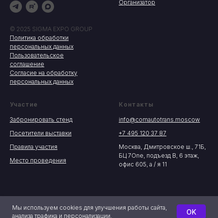
Организатор
© 2025 SIGMA EXPO GROUP
Политика обработки
персональных данных
Пользовательское
соглашение
Согласие на обработку
персональных данных
Участие
Контакты
Забронировать стенд
info@comautotrans.moscow
Посетители выставки
+7 495 120 37 87
Правила участия
Москва, Дмитровское ш., 71Б,
БЦ 7One, подъезд В, 6 этаж,
Место проведения
офис 605, а / я 11
Мы используем cookies для улучшения работы сайта,
OK
анализа трафика и персонализации.