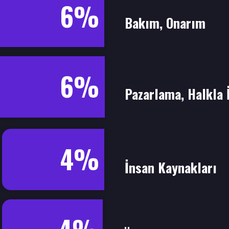
6%
Bakım, Onarım
6%
Pazarlama, Halkla İ
4%
İnsan Kaynakları