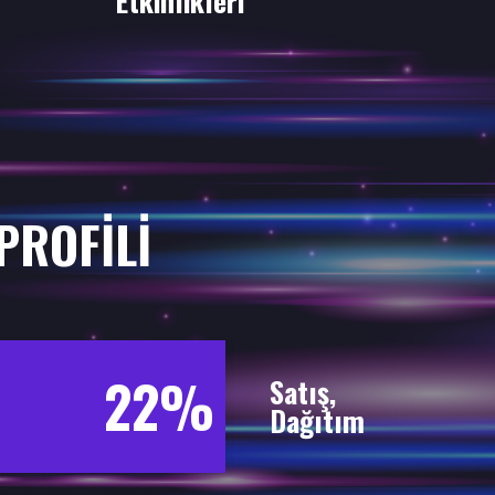
Etkinlikleri
PROFİLİ
22%
Satış,
Dağıtım