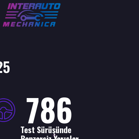
25
786
Test Sürüşünde
Benzersiz Yarışlar