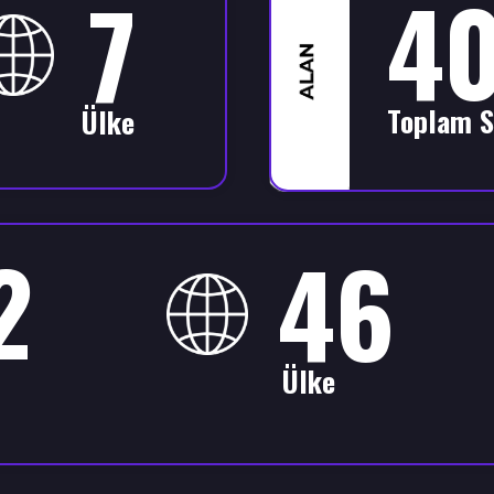
40
7
Toplam S
Ülke
2
46
Ülke