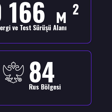
 166
2
м
ergi ve Test Sürüşü Alanı
84
Rus Bölgesi