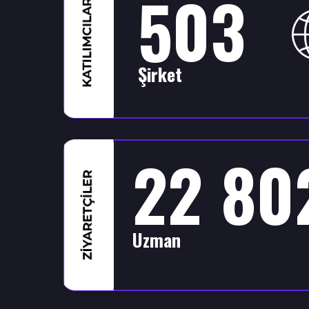
503
Şirket
22 80
Uzman