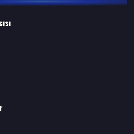
cısı
r