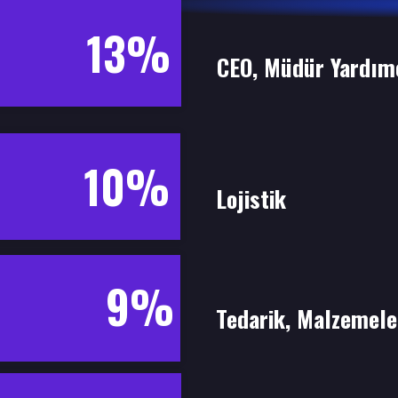
13%
CEO, Müdür Yardım
10%
Lojistik
9%
Tedarik, Malzemele